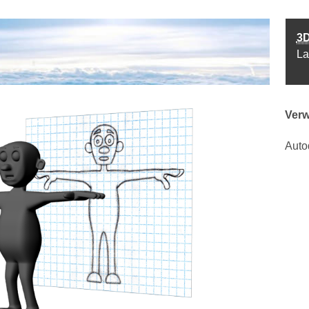
3D
La
Verw
Auto